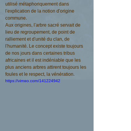
utilisé métaphoriquement dans 
l'explication de la notion d'origine 
commune. 
Aux origines, l'arbre sacré servait de 
lieu de regroupement, de point de 
ralliement et d'unité du clan, de 
l'humanité. Le concept existe toujours 
de nos jours dans certaines tribus 
africaines et il est indéniable que les 
plus anciens arbres attirent toujours les 
foules et le respect, la vénération. 
https://vimeo.com/141224942